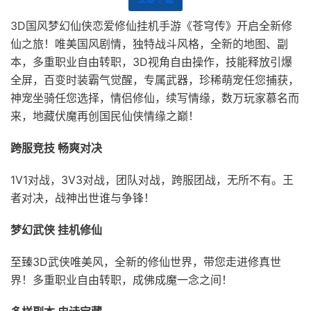
3D国风梦幻仙侠恋爱修仙挂机手游《苍穹传》开启全新修
仙之旅！唯美国风剧情，独特战斗风格，全新的地图、副
本，多重职业自由转职，3D视角自由操作，技能释放引爆
全屏，百变时装霸气觉醒，专属武器，珍稀萌宠任您捕获，
神宠坐骑任您选择，情侣修仙，续写情缘，数万玩家慕名而
来，地藏伏魔再创国民仙侠情缘之巅！
跨服竞技 畅爽对决
1V1对战，3V3对战，团队对战，跨服团战，无所不有。王
者对决，战神出世谁与争锋！
梦幻武侠 挂机修仙
至臻3D武侠唯美风，全新的修仙世界，带您走进修真世
界！多重职业自由转职，成佛成魔一念之间！