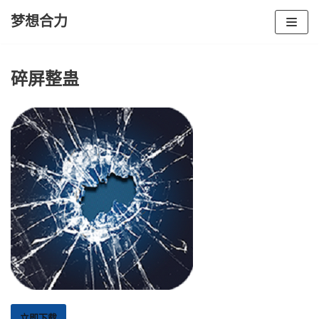
梦想合力
Skip
to
碎屏整蛊
content
立即下载